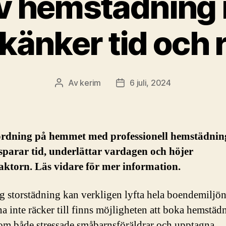
iv hemstädning 
känker tid och 
Av
kerim
6 juli, 2024
Inläggsförfattare
Inläggsdatum
 ordning på hemmet med professionell hemstädning
parar tid, underlättar vardagen och höjer
faktorn. Läs vidare för mer information.
ig storstädning kan verkligen lyfta hela boendemiljön
a inte räcker till finns möjligheten att boka hemstäd
om både stressade småbarnsföräldrar och upptagna