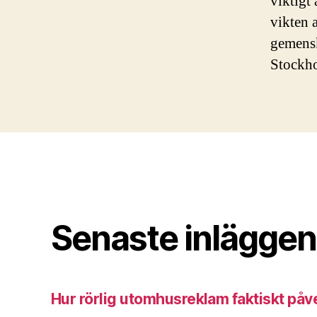
viktigt
vikten 
gemensk
Stockho
Senaste inläggen
Hur rörlig utomhusreklam faktiskt påv