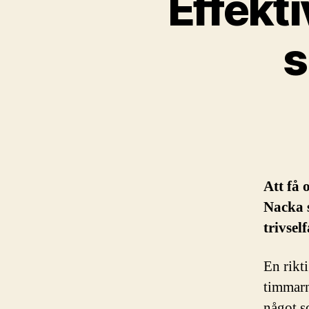
Effekt
s
Att få
Nacka s
trivsel
En rikt
timmarn
något s