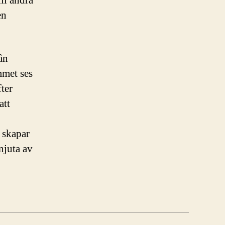
ll andra
en
ån
mmet ses
fter
att
 skapar
njuta av