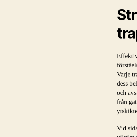
Str
tr
Effekti
förståe
Varje tr
dess be
och avs
från gat
ytskikt
Vid sid