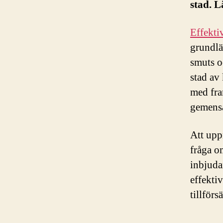
stad. L
Effekti
grundlä
smuts o
stad av
med fra
gemensa
Att upp
fråga o
inbjuda
effekti
tillförs