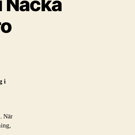
i Nacka
ro
 i
. När
ning,