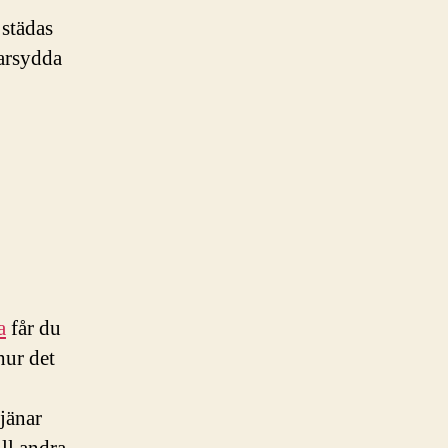
städas
darsydda
a
får du
hur det
jänar