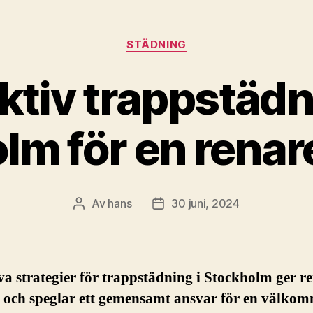
Kategorier
STÄDNING
ktiv trappstädn
lm för en renar
Av
hans
30 juni, 2024
Inläggsförfattare
Inläggsdatum
va strategier för trappstädning i Stockholm ger r
r och speglar ett gemensamt ansvar för en välko