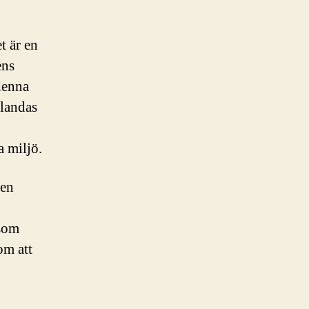
t är en
ens
denna
blandas
 miljö.
 en
 som
om att