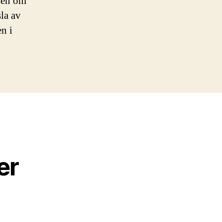
sen om
la av
n i
er