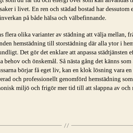
gt som du får tid och energi över som kan användas ti
 saker i livet. En ren och städad bostad har dessutom 
 inverkan på både hälsa och välbefinnande.
s flera olika varianter av städning att välja mellan, fr
nden hemstädning till storstädning där alla ytor i he
ndligt. Det gör det enklare att anpassa städtjänsten e
ka behov och önskemål. Så nästa gång det känns som 
sarna börjar få eget liv, kan en klok lösning vara en
rerad och professionellt genomförd hemstädning som
onisk miljö och frigör mer tid till att slappna av och 