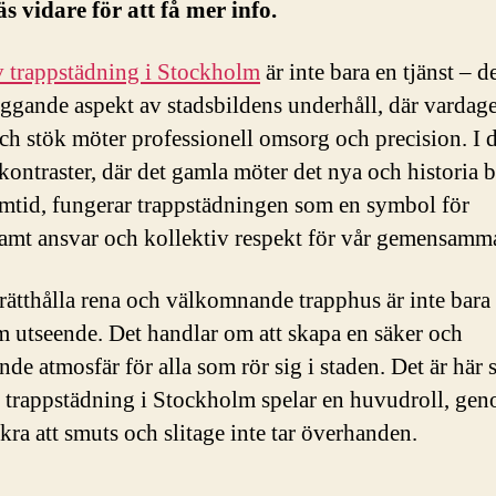
äs vidare för att få mer info.
v trappstädning i Stockholm
är inte bara en tjänst – de
ggande aspekt av stadsbildens underhåll, där vardag
ch stök möter professionell omsorg och precision. I 
 kontraster, där det gamla möter det nya och historia 
mtid, fungerar trappstädningen som en symbol för
mt ansvar och kollektiv respekt för vår gemensamma
rätthålla rena och välkomnande trapphus är inte bara
m utseende. Det handlar om att skapa en säker och
nde atmosfär för alla som rör sig i staden. Det är här
v trappstädning i Stockholm spelar en huvudroll, gen
äkra att smuts och slitage inte tar överhanden.