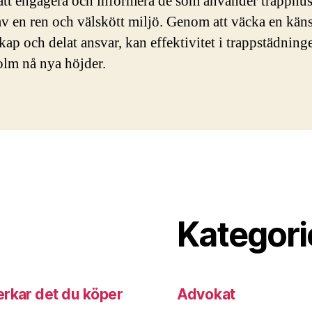
 att engagera och informera de som använder trapphu
av en ren och välskött miljö. Genom att väcka en käns
ap och delat ansvar, kan effektivitet i trappstädninge
lm nå nya höjder.
Kategori
erkar det du köper
Advokat