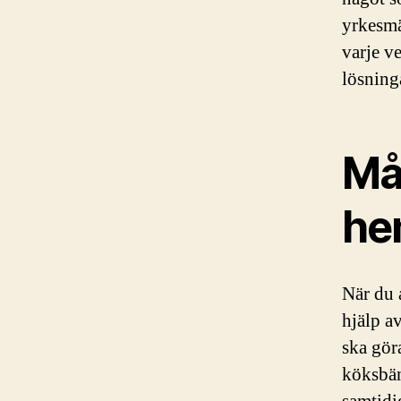
yrkesmä
varje v
lösning
Må
he
När du 
hjälp a
ska göra
köksbän