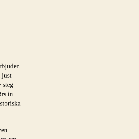
rbjuder.
 just
v steg
rs in
istoriska
ven