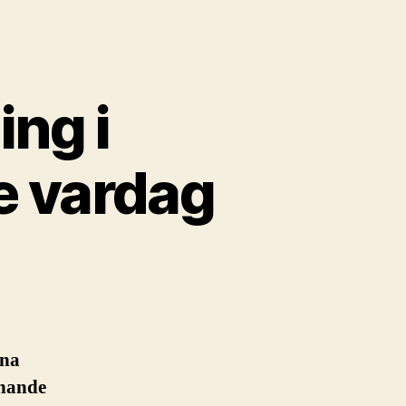
ing i
e vardag
ena
mnande