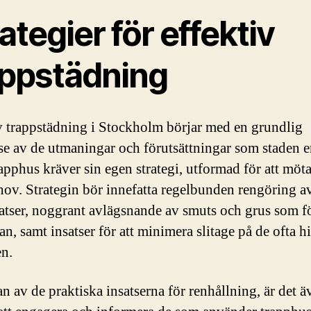
ategier för effektiv
appstädning
v trappstädning i Stockholm börjar med en grundlig
lse av de utmaningar och förutsättningar som staden e
apphus kräver sin egen strategi, utformad för att möta
hov. Strategin bör innefatta regelbunden rengöring a
atser, noggrant avlägsnande av smuts och grus som fö
an, samt insatser för att minimera slitage på de ofta h
en.
an av de praktiska insatserna för renhållning, är det ä