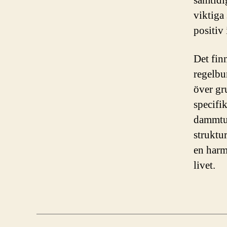
samtidi
viktiga
positiv
Det finn
regelbu
över gru
specifi
dammtus
struktu
en harm
livet.