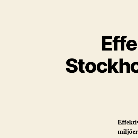
Effe
Stockho
Effekti
miljöe