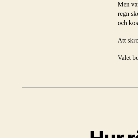
Men var
regn sk
och kos
Att skro
Valet bo