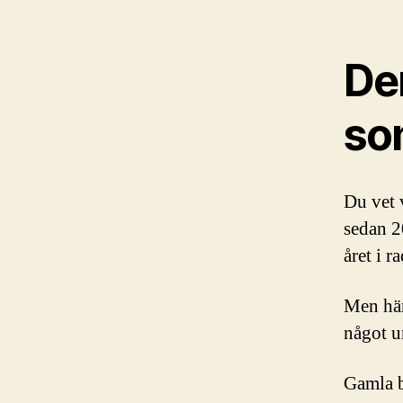
Den
so
Du vet 
sedan 2
året i r
Men här
något u
Gamla b