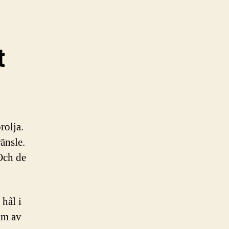
t
rolja.
änsle.
 Och de
hål i
öm av