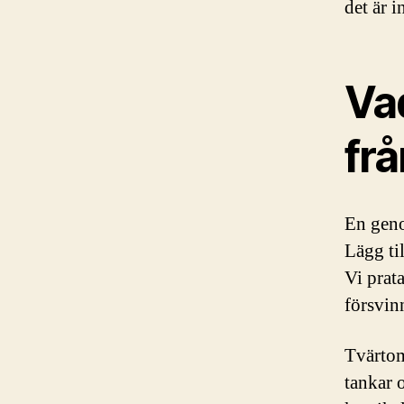
det är i
Vad
frå
En geno
Lägg ti
Vi prat
försvinn
Tvärtom
tankar 