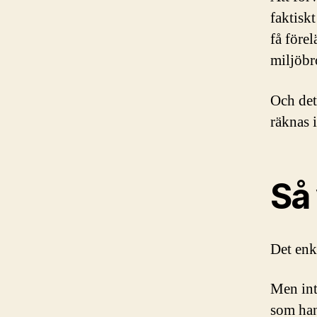
faktisk
få före
miljöbr
Och det
räknas i
Så 
Det enk
Men int
som han