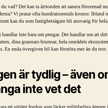
 du vad? Det kan ta årtionden att sanera förorenad m
erna? Vi pratar ofta hundratusentals kronor. Ibland 
 tomt kan du som fastighetsägare bli ansvarig för hela
 handlar inte bara om pengar. Det handlar om att ditt
atten, dina grannars brunnar, hela områdets ekosyste
s. En enda övergiven bil kan förstöra mer än du tror.
en är tydlig – även 
nga inte vet det
vara ett uttjänt fordon som läcker miljöfarliga ämnen 