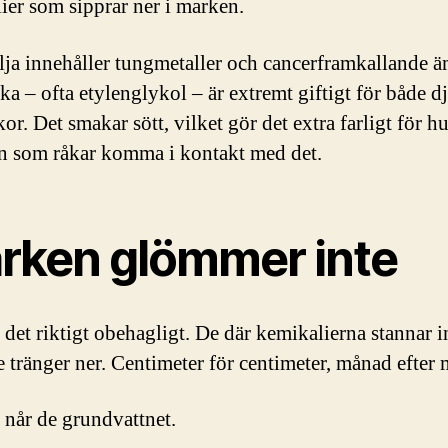
ier som sipprar ner i marken.
ja innehåller tungmetaller och cancerframkallande 
ka – ofta etylenglykol – är extremt giftigt för både d
r. Det smakar sött, vilket gör det extra farligt för h
n som råkar komma i kontakt med det.
rken glömmer inte
 det riktigt obehagligt. De där kemikalierna stannar i
e tränger ner. Centimeter för centimeter, månad efter
t når de grundvattnet.