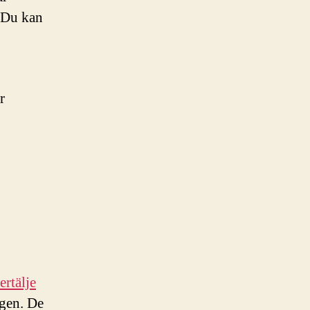
. Du kan
r
ertälje
ngen. De