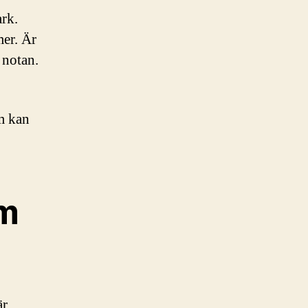
ark.
mer. Är
 notan.
m kan
om
är