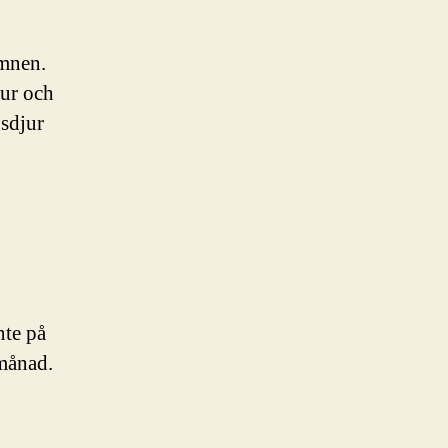
ämnen.
jur och
usdjur
nte på
 månad.