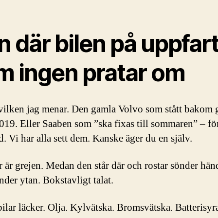
 där bilen på uppfar
m ingen pratar om
vilken jag menar. Den gamla Volvo som stått bakom 
019. Eller Saaben som ”ska fixas till sommaren” – för
ad. Vi har alla sett dem. Kanske äger du en själv.
 är grejen. Medan den står där och rostar sönder hän
nder ytan. Bokstavligt talat.
ilar läcker. Olja. Kylvätska. Bromsvätska. Batterisyr