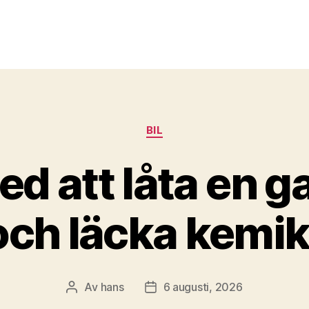
Kategorier
BIL
ed att låta en g
och läcka kemik
Av
hans
6 augusti, 2026
Inläggsförfattare
Inläggsdatum