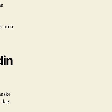
ån
er oroa
din
Kanske
 dag.