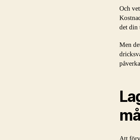
Och vet
Kostnad
det din
Men det
dricksv
påverka
Lag
må
Att för