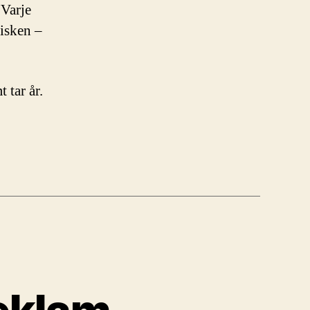
 Varje
risken –
 tar år.