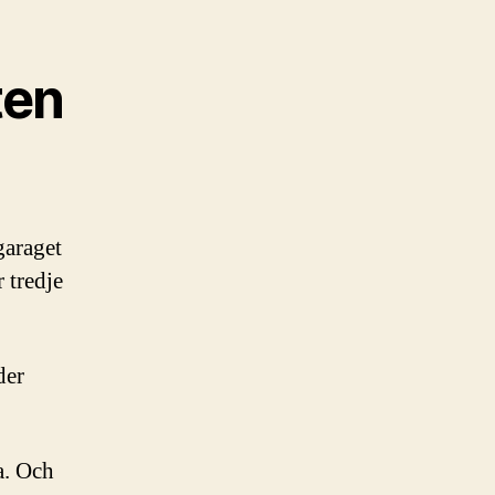
ten
garaget
 tredje
der
a. Och