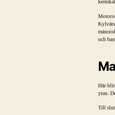
kemikal
Motorol
Kylväts
människo
och bar
Ma
Här blir
ytan. D
Till slu